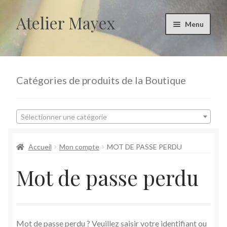
Atelier Mayex
Aller
Aller
Menu
à
au
la
contenu
Accueil
navigation
Accueil
Catégories de produits de la Boutique
Boutique
Sélectionner une catégorie
evenements
Accueil
Mon compte
MOT DE PASSE PERDU
Mon compte
Mot de passe perdu
Panier
Prendre contact
Mot de passe perdu ? Veuillez saisir votre identifiant ou