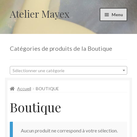
Atelier Mayex
Aller
Aller
Menu
à
au
la
contenu
Accueil
navigation
Accueil
Catégories de produits de la Boutique
Boutique
Sélectionner une catégorie
evenements
Accueil
BOUTIQUE
Mon compte
Boutique
Panier
Prendre contact
Aucun produit ne correspond à votre sélection.