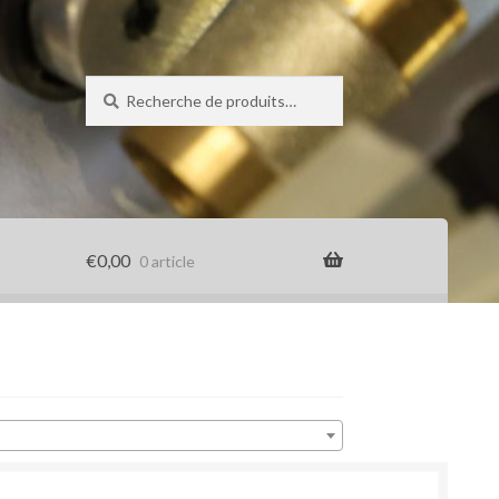
Recherche
Recherche
pour :
€
0,00
0 article