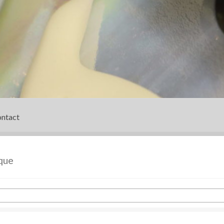
ntact
ompte
Panier
Prendre contact
Validation de la commande
que